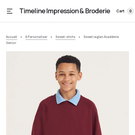
Timeline Impression & Broderie
Cart
0
Accueil
A Personaliser
Sweat-shirts
Sweat raglan Académie
Senior