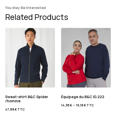
You May Be Interested
Related Products
Sweat-shirt B&C Spider
Équipage du B&C ID.222
/homme
14,38
€
–
19,18
€
TTC
47,88
€
TTC