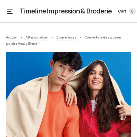
Timeline Impression & Broderie
Cart
0
Accueil
A Personaliser
Couvertures
Couverture de stade en
polaire Heavy Blend™