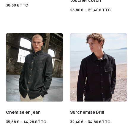
toucher coton
38,38
€
TTC
25,80
€
–
29,40
€
TTC
Chemise en jean
Surchemise Drill
35,88
€
–
44,28
€
TTC
32,40
€
–
34,80
€
TTC