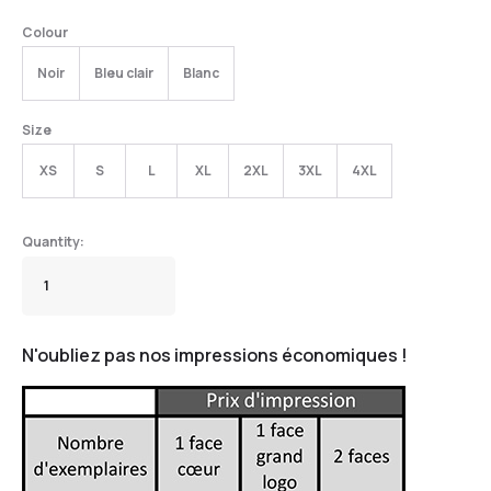
Colour
Noir
Bleu clair
Blanc
Size
XS
S
L
XL
2XL
3XL
4XL
N'oubliez pas nos impressions économiques !