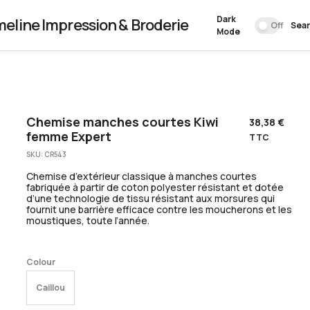
Dark
meline Impression & Broderie
Off
Sea
Mode
Chemise manches courtes Kiwi
38,38
€
femme Expert
TTC
SKU:
CR543
Chemise d’extérieur classique à manches courtes
fabriquée à partir de coton polyester résistant et dotée
d’une technologie de tissu résistant aux morsures qui
fournit une barrière efficace contre les moucherons et les
moustiques, toute l’année.
Colour
Caillou