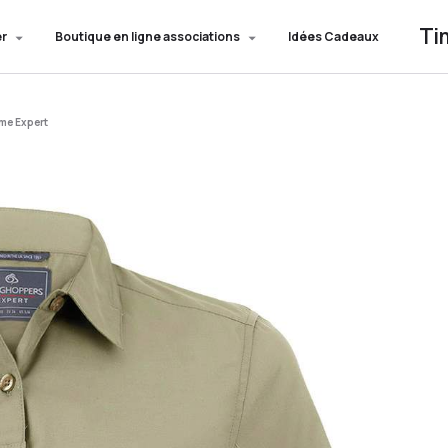
Ti
er
Boutique en ligne associations
Idées Cadeaux
me Expert