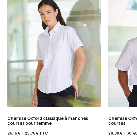
Chemise Oxford classique à manches
Chemise Oxfo
courtes pour femme
courtes
26,16
€
–
29,76
€
TTC
28,08
€
–
30,4