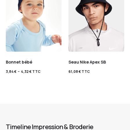
Bonnet bébé
Seau Nike Apex SB
3,84
€
–
4,32
€
TTC
61,08
€
TTC
Timeline Impression & Broderie