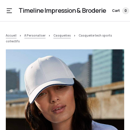
Timeline Impression & Broderie
Cart
0
Accueil
A Personaliser
Casquettes
Casquette tech sports
collectifs