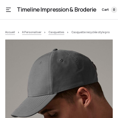
Timeline Impression & Broderie
Cart
0
Accueil
A Personaliser
Casquettes
Casquette recyclée style pro