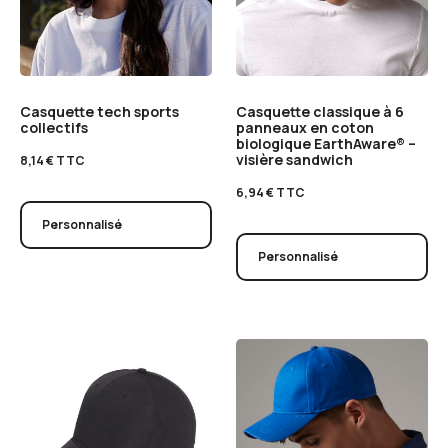
Casquette tech sports
Casquette classique à 6
collectifs
panneaux en coton
biologique EarthAware® –
visière sandwich
8,14
€
TTC
6,94
€
TTC
Personnalisé
Personnalisé