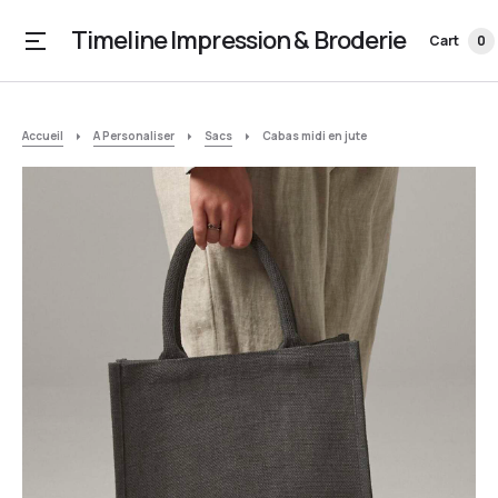
Timeline Impression & Broderie
Cart
0
Accueil
A Personaliser
Sacs
Cabas midi en jute