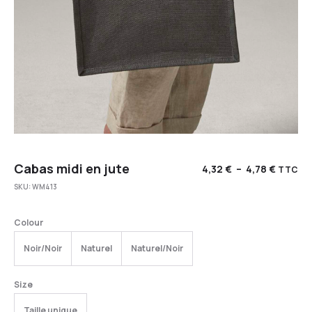
Cabas midi en jute
4,32
€
–
4,78
€
TTC
SKU:
WM413
Colour
Noir/Noir
Naturel
Naturel/Noir
Size
Taille unique