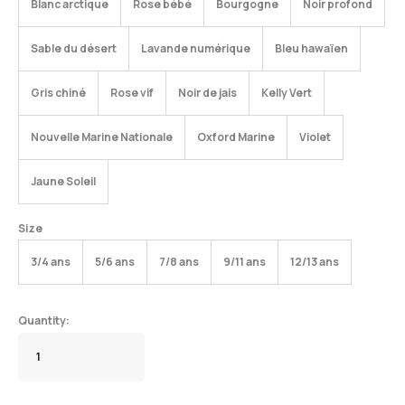
Blanc arctique
Rose bébé
Bourgogne
Noir profond
Sable du désert
Lavande numérique
Bleu hawaïen
Gris chiné
Rose vif
Noir de jais
Kelly Vert
Nouvelle Marine Nationale
Oxford Marine
Violet
Jaune Soleil
Size
3/4 ans
5/6 ans
7/8 ans
9/11 ans
12/13 ans