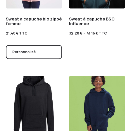
Sweat à capuche bio zippé
Sweat à capuche B&C
femme
Influence
21,48
€
TTC
32,28
€
–
41,16
€
TTC
Personnalisé