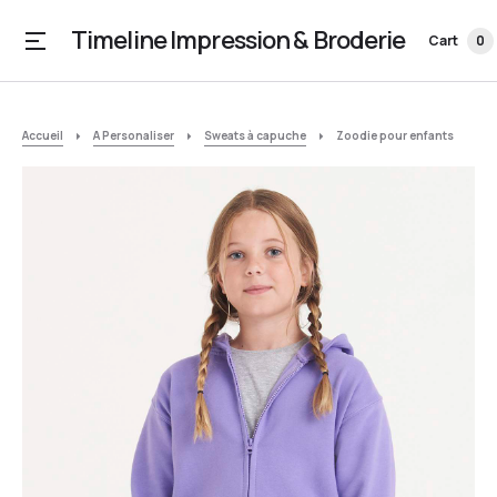
Timeline Impression & Broderie
Cart
0
Accueil
A Personaliser
Sweats à capuche
Zoodie pour enfants