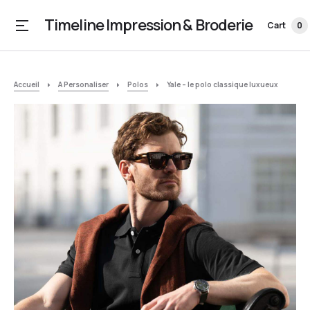
Timeline Impression & Broderie
Cart
0
Accueil
A Personaliser
Polos
Yale – le polo classique luxueux