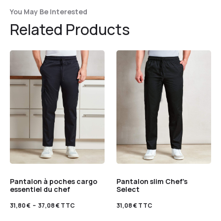
You May Be Interested
Related Products
Pantalon à poches cargo
Pantalon slim Chef’s
essentiel du chef
Select
31,80
€
–
37,08
€
TTC
31,08
€
TTC