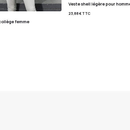
Veste shell légère pour homm
23,88
€
TTC
collège femme