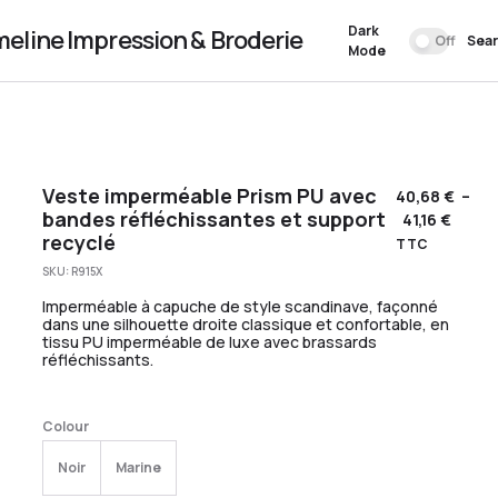
Dark
meline Impression & Broderie
Off
Sea
Mode
Veste imperméable Prism PU avec
40,68
€
–
bandes réfléchissantes et support
41,16
€
recyclé
TTC
SKU:
R915X
Imperméable à capuche de style scandinave, façonné
dans une silhouette droite classique et confortable, en
tissu PU imperméable de luxe avec brassards
réfléchissants.
Colour
Noir
Marine