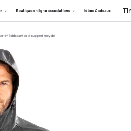
Ti
er
Boutique en ligne associations
Idées Cadeaux
s réfléchissantes et support recyclé