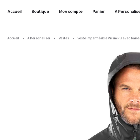
Accueil
Boutique
Mon compte
Panier
A Personalis
Accueil
A Personaliser
Vestes
Veste imperméable Prism PU avec bande