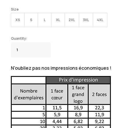
Size
XS
S
L
XL
2XL
3XL
4XL
N'oubliez pas nos impressions économiques !