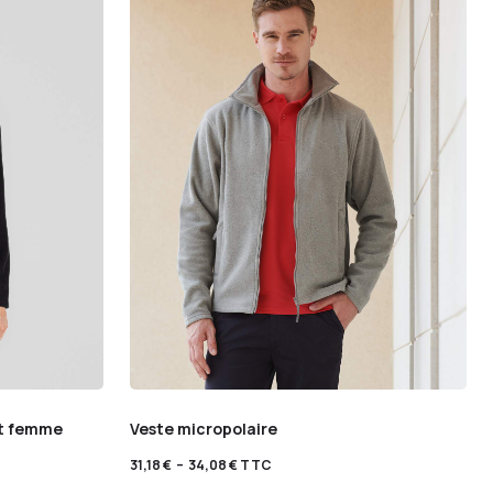
rt femme
Veste micropolaire
31,18
€
–
34,08
€
TTC