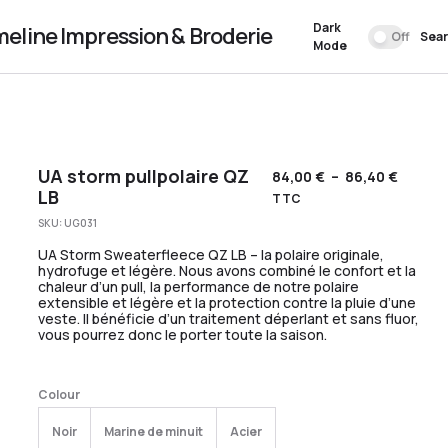
Dark
meline Impression & Broderie
Off
Sea
Mode
UA storm pullpolaire QZ
84,00
€
–
86,40
€
LB
TTC
SKU:
UG031
UA Storm Sweaterfleece QZ LB – la polaire originale,
hydrofuge et légère. Nous avons combiné le confort et la
chaleur d’un pull, la performance de notre polaire
extensible et légère et la protection contre la pluie d’une
veste. Il bénéficie d’un traitement déperlant et sans fluor,
vous pourrez donc le porter toute la saison.
Colour
Noir
Marine de minuit
Acier