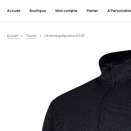
Accueil
Boutique
Mon compte
Panier
A Personalis
Accueil
Toison
UA storm pullpolaire QZ LB