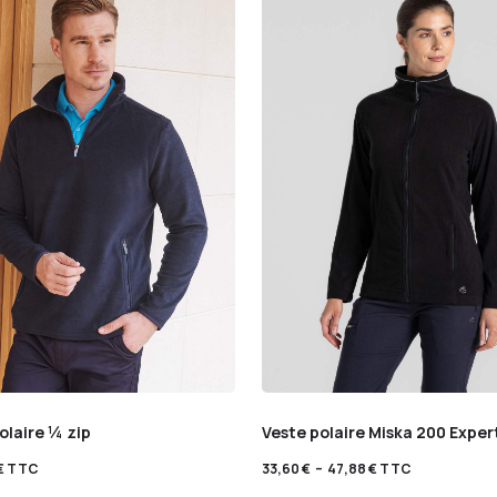
olaire ¼ zip
Veste polaire Miska 200 Expe
€
TTC
33,60
€
–
47,88
€
TTC