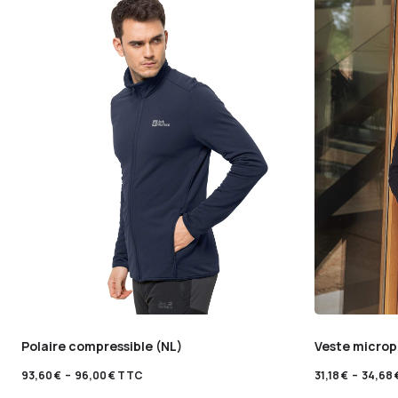
Polaire compressible (NL)
Veste microp
93,60
€
–
96,00
€
TTC
31,18
€
–
34,68