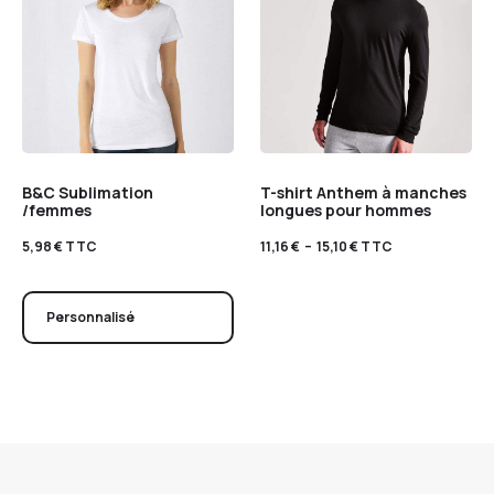
B&C Sublimation
T-shirt Anthem à manches
/femmes
longues pour hommes
5,98
€
TTC
11,16
€
–
15,10
€
TTC
Personnalisé