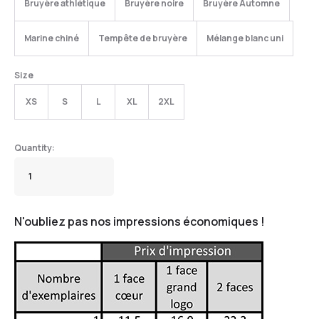
Bruyère athlétique
Bruyère noire
Bruyère Automne
Marine chiné
Tempête de bruyère
Mélange blanc uni
Size
XS
S
L
XL
2XL
N'oubliez pas nos impressions économiques !