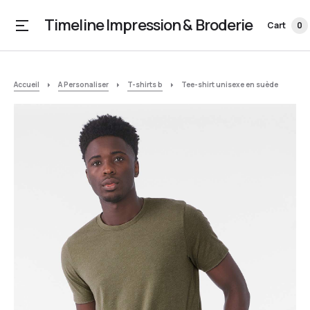
Timeline Impression & Broderie
Cart
0
Accueil
A Personaliser
T-shirts b
Tee-shirt unisexe en suède