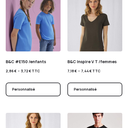
B&C #E150 /enfants
B&C Inspire V T /femmes
2,86
€
–
3,72
€
TTC
7,18
€
–
7,44
€
TTC
Personnalisé
Personnalisé