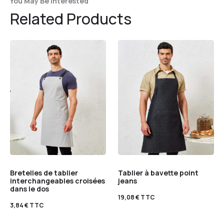
You May Be Interested
Related Products
Bretelles de tablier
Tablier à bavette point
interchangeables croisées
jeans
dans le dos
19,08
€
TTC
3,84
€
TTC