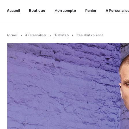
Accueil
Boutique
Mon compte
Panier
A Personalis
Accueil
A Personaliser
T-shirts b
Tee-shirt col rond