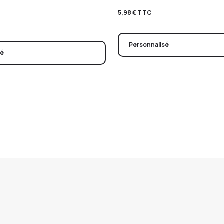
5,98
€
TTC
Personnalisé
sé