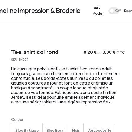
Dark
meline Impression & Broderie
Off
Sea
Mode
Tee-shirt col rond
8,28
€
–
9,96
€
TTC
SKU:
BY004
Un classique polyvalent – ​​le t-shirt à col rond séduit
toujours grâce à son tissu en coton doux extrêmement
confortable. Les bords-côtes au niveau du col et les
doubles coutures à l’ourlet font de cette chemise un
basique décontracté. La coupe longue et ajustée
accentue vos formes. Fabriqué avec une seule finition
Jersey, il est idéal pour une embellissement individuel
avec une sérigraphie ou une légère impression flex.
Colour
Bleu Baltique
Bleu Béryl
Noir
Vert bouteille