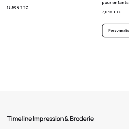
pour enfants
12,60
€
TTC
7,08
€
TTC
Personnali
Timeline Impression & Broderie