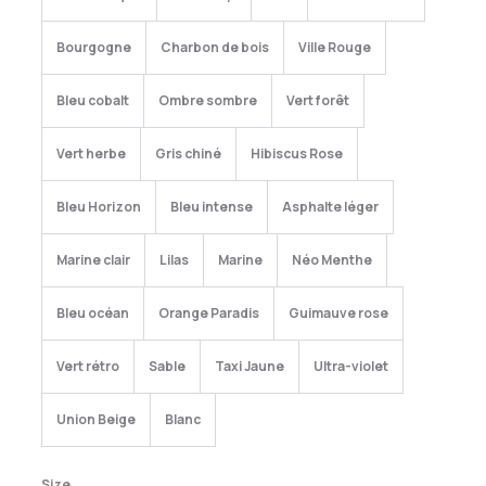
Bourgogne
Charbon de bois
Ville Rouge
Bleu cobalt
Ombre sombre
Vert forêt
Vert herbe
Gris chiné
Hibiscus Rose
Bleu Horizon
Bleu intense
Asphalte léger
Marine clair
Lilas
Marine
Néo Menthe
Bleu océan
Orange Paradis
Guimauve rose
Vert rétro
Sable
Taxi Jaune
Ultra-violet
Union Beige
Blanc
Size