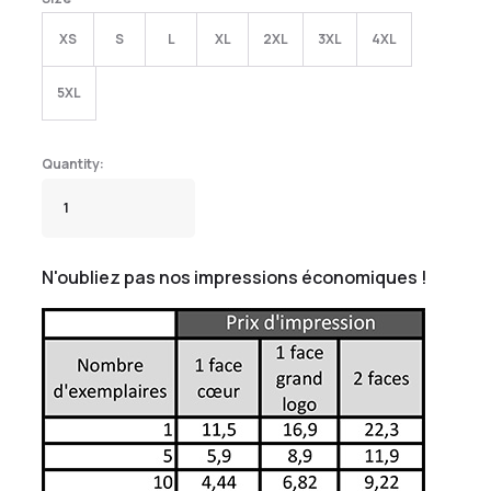
XS
S
L
XL
2XL
3XL
4XL
5XL
N'oubliez pas nos impressions économiques !