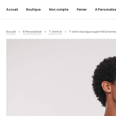
Accueil
Boutique
Mon compte
Panier
A Personalis
Accueil
A Personaliser
T-shirts b
T-shirt classique super filé à l’ann