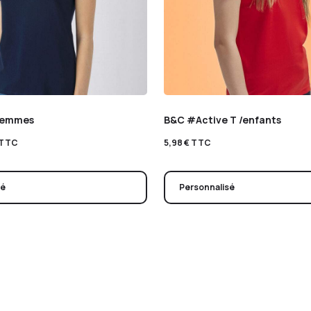
femmes
B&C #Active T /enfants
TTC
5,98
€
TTC
sé
Personnalisé