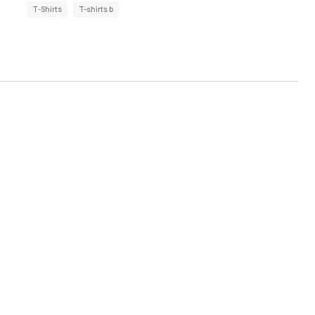
T-Shirts
T-shirts b