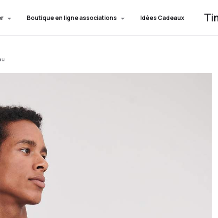
Ti
er
Boutique en ligne associations
Idées Cadeaux
eau