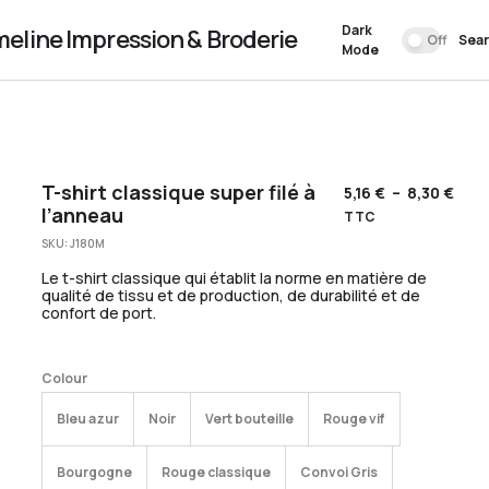
Dark
meline Impression & Broderie
Off
Sea
Mode
T-shirt classique super filé à
5,16
€
–
8,30
€
l’anneau
TTC
SKU:
J180M
Le t-shirt classique qui établit la norme en matière de
qualité de tissu et de production, de durabilité et de
confort de port.
Colour
Bleu azur
Noir
Vert bouteille
Rouge vif
Bourgogne
Rouge classique
Convoi Gris