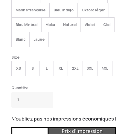
Marine française
Bleu indigo
Oxford léger
Bleu Minéral
Moka
Naturel
Violet
Ciel
Blanc
Jaune
Size
XS
S
L
XL
2XL
3XL
4XL
N'oubliez pas nos impressions économiques !