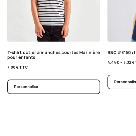
T-shirt côtier à manches courtes Marinière
B&C #E150 /
pour enfants
4,44
€
–
7,32
€
7,08
€
TTC
Personnali
Personnalisé