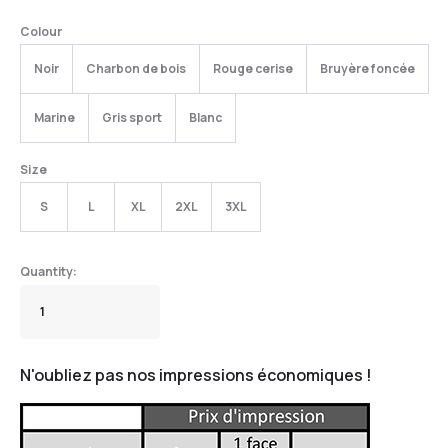
Colour
Noir
Charbon de bois
Rouge cerise
Bruyère foncée
Marine
Gris sport
Blanc
Size
S
L
XL
2XL
3XL
N'oubliez pas nos impressions économiques !