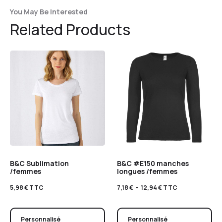
You May Be Interested
Related Products
B&C Sublimation
B&C #E150 manches
/femmes
longues /femmes
5,98
€
TTC
7,18
€
–
12,94
€
TTC
Personnalisé
Personnalisé