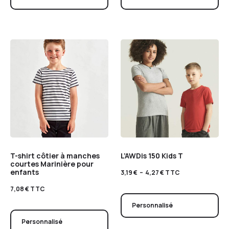
T-shirt côtier à manches
L’AWDis 150 Kids T
courtes Marinière pour
enfants
3,19
€
–
4,27
€
TTC
7,08
€
TTC
Personnalisé
Personnalisé