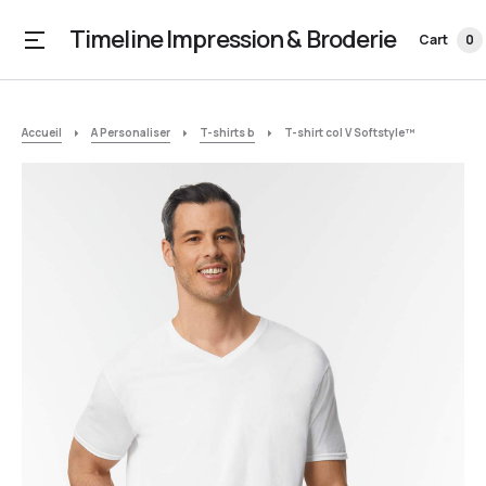
Timeline Impression & Broderie
Cart
0
Accueil
A Personaliser
T-shirts b
T-shirt col V Softstyle™