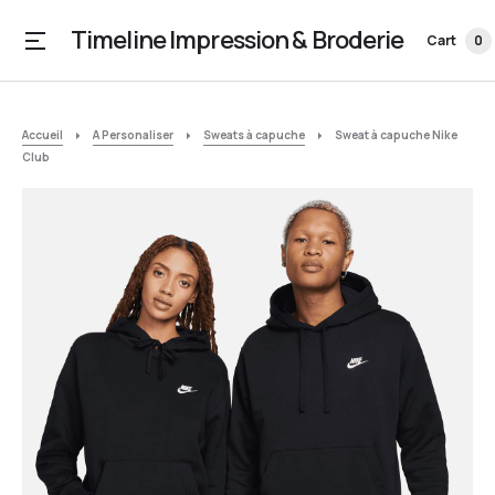
Timeline Impression & Broderie
Cart
0
Accueil
A Personaliser
Sweats à capuche
Sweat à capuche Nike
Club