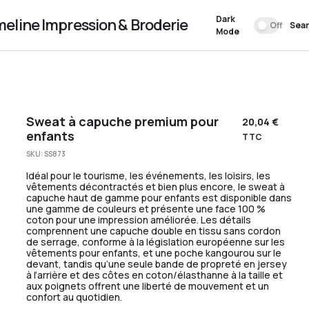
Dark
meline Impression & Broderie
Off
Sea
Mode
Sweat à capuche premium pour
20,04
€
enfants
TTC
SKU:
SS873
Idéal pour le tourisme, les événements, les loisirs, les
vêtements décontractés et bien plus encore, le sweat à
capuche haut de gamme pour enfants est disponible dans
une gamme de couleurs et présente une face 100 %
coton pour une impression améliorée. Les détails
comprennent une capuche double en tissu sans cordon
de serrage, conforme à la législation européenne sur les
vêtements pour enfants, et une poche kangourou sur le
devant, tandis qu’une seule bande de propreté en jersey
à l’arrière et des côtes en coton/élasthanne à la taille et
aux poignets offrent une liberté de mouvement et un
confort au quotidien.