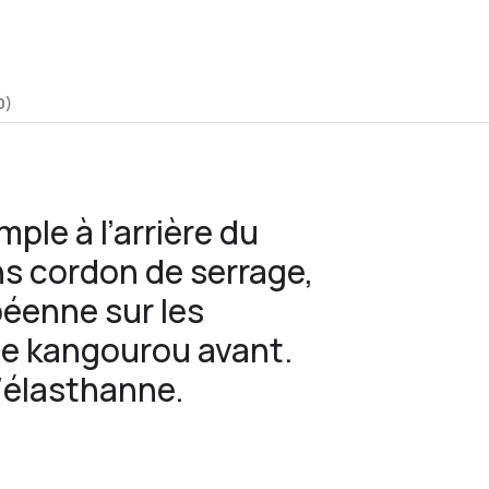
0)
ple à l’arrière du
s cordon de serrage,
péenne sur les
e kangourou avant.
n/élasthanne.