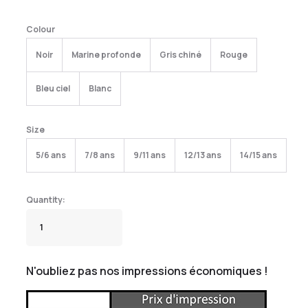
Colour
Noir
Marine profonde
Gris chiné
Rouge
Bleu ciel
Blanc
Size
5/6 ans
7/8 ans
9/11 ans
12/13 ans
14/15 ans
N'oubliez pas nos impressions économiques !