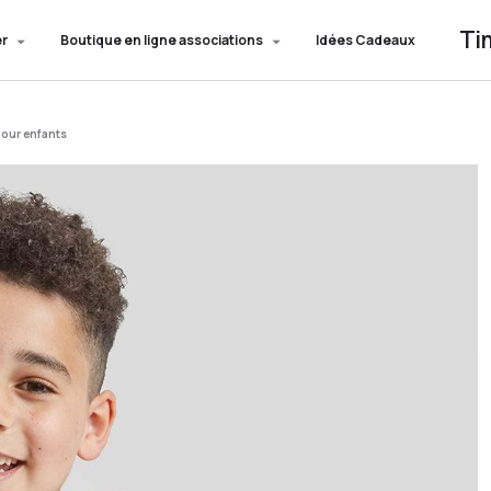
Ti
er
Boutique en ligne associations
Idées Cadeaux
our enfants