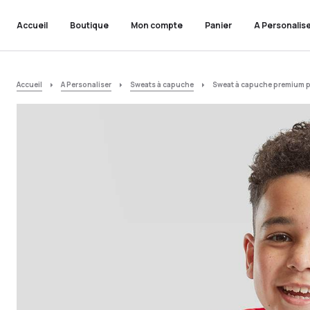
Accueil
Boutique
Mon compte
Panier
A Personalis
Accueil
A Personaliser
Sweats à capuche
Sweat à capuche premium p