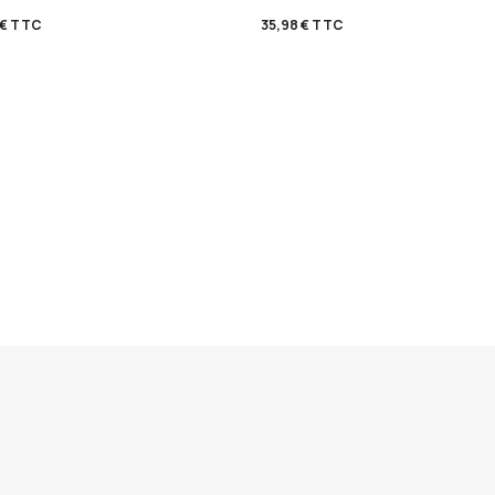
€
TTC
35,98
€
TTC