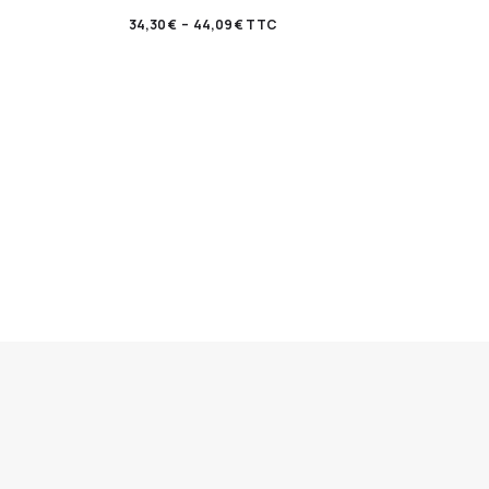
34,30
€
–
44,09
€
TTC