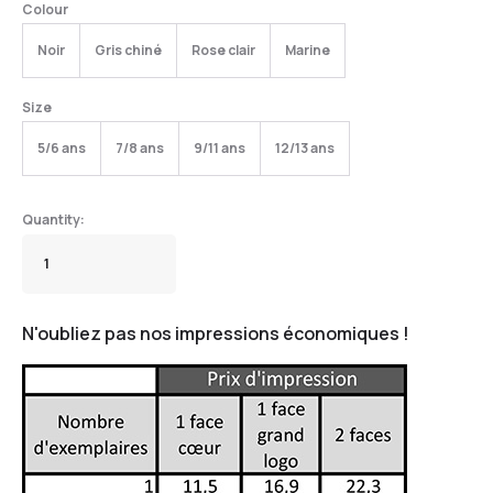
Colour
Noir
Gris chiné
Rose clair
Marine
Size
5/6 ans
7/8 ans
9/11 ans
12/13 ans
N'oubliez pas nos impressions économiques !