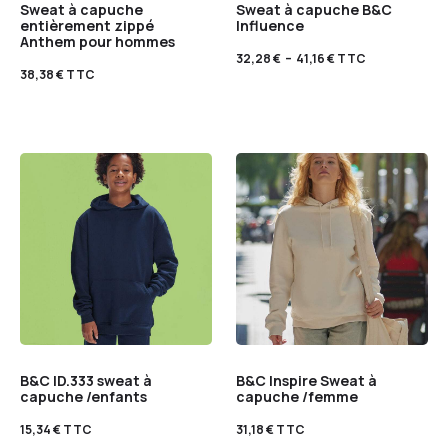
Sweat à capuche
Sweat à capuche B&C
entièrement zippé
Influence
Anthem pour hommes
32,28
€
–
41,16
€
TTC
38,38
€
TTC
B&C ID.333 sweat à
B&C Inspire Sweat à
capuche /enfants
capuche /femme
15,34
€
TTC
31,18
€
TTC