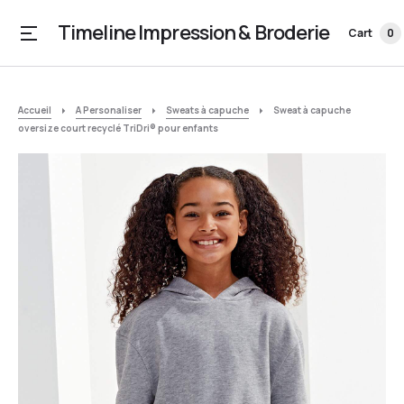
Timeline Impression & Broderie
Cart
0
Accueil
A Personaliser
Sweats à capuche
Sweat à capuche
oversize court recyclé TriDri® pour enfants