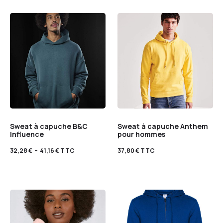
Sweat à capuche B&C
Sweat à capuche Anthem
Influence
pour hommes
32,28
€
–
41,16
€
TTC
37,80
€
TTC