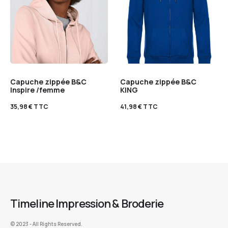
Capuche zippée B&C
Capuche zippée B&C
Inspire /femme
KING
35,98
€
TTC
41,98
€
TTC
Timeline Impression & Broderie
©️ 2023 - All Rights Reserved.