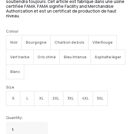
soutiendra toujours. Cet article est fabriqué dans une usine
certifiée FAMA. FAMA signifie Facility and Merchandise
Authorization et est un certificat de production de haut
niveau.
Colour
Noir
Bourgogne
Charbon de bois
Ville Rouge
Vert herbe
Gris chiné
Bleu intense
Asphalte léger
Blanc
Size
S
L
XL
2XL
3XL
4XL
5XL