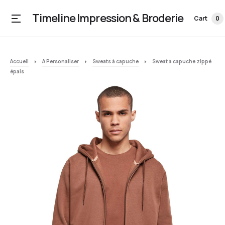
Timeline Impression & Broderie
Cart
0
Accueil
A Personaliser
Sweats à capuche
Sweat à capuche zippé
épais