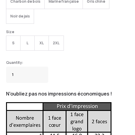
Charbon de bois
Marine française
Gris chiné
Noir de jais
Size
S
L
XL
2XL
N'oubliez pas nos impressions économiques !