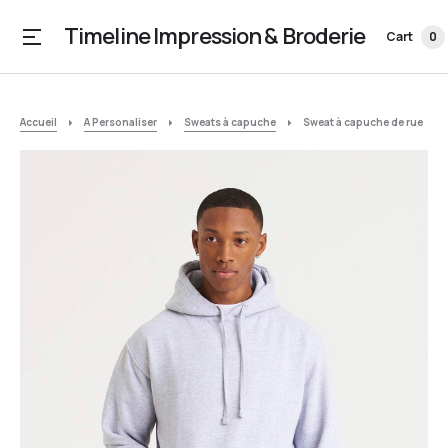
Timeline Impression & Broderie
Cart
0
Accueil
A Personaliser
Sweats à capuche
Sweat à capuche de rue