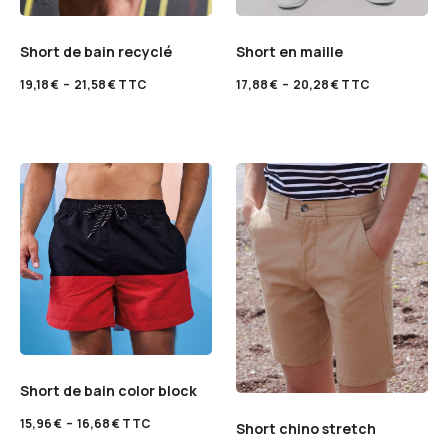
Short de bain recyclé
Short en maille
19,18
€
–
21,58
€
TTC
17,88
€
–
20,28
€
TTC
Short de bain color block
15,96
€
–
16,68
€
TTC
Short chino stretch