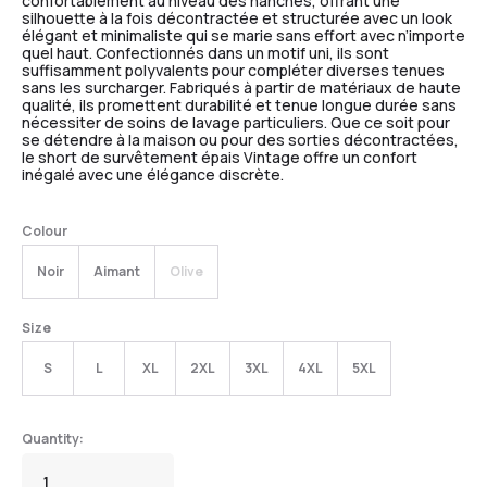
confortablement au niveau des hanches, offrant une
silhouette à la fois décontractée et structurée avec un look
élégant et minimaliste qui se marie sans effort avec n’importe
quel haut. Confectionnés dans un motif uni, ils sont
suffisamment polyvalents pour compléter diverses tenues
sans les surcharger. Fabriqués à partir de matériaux de haute
qualité, ils promettent durabilité et tenue longue durée sans
nécessiter de soins de lavage particuliers. Que ce soit pour
se détendre à la maison ou pour des sorties décontractées,
le short de survêtement épais Vintage offre un confort
inégalé avec une élégance discrète.
Colour
Noir
Aimant
Olive
Size
S
L
XL
2XL
3XL
4XL
5XL