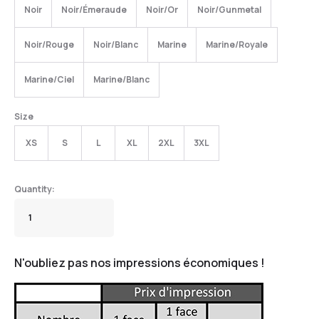
Noir
Noir/Émeraude
Noir/Or
Noir/Gunmetal
Noir/Rouge
Noir/Blanc
Marine
Marine/Royale
Marine/Ciel
Marine/Blanc
Size
XS
S
L
XL
2XL
3XL
N'oubliez pas nos impressions économiques !