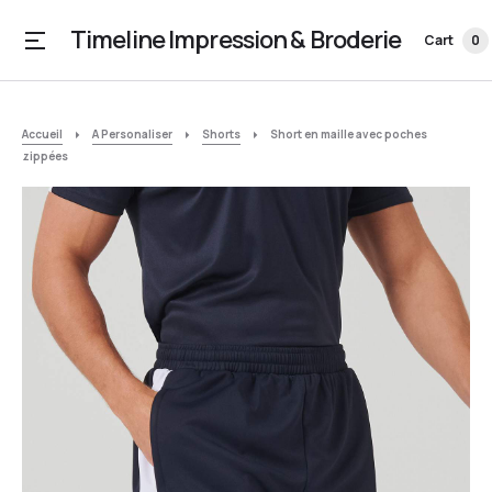
Timeline Impression & Broderie
Cart
0
Accueil
A Personaliser
Shorts
Short en maille avec poches
zippées