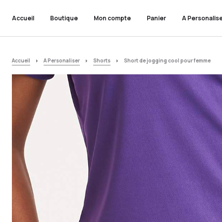
Accueil
Boutique
Mon compte
Panier
A Personalis
Accueil
A Personaliser
Shorts
Short de jogging cool pour femme