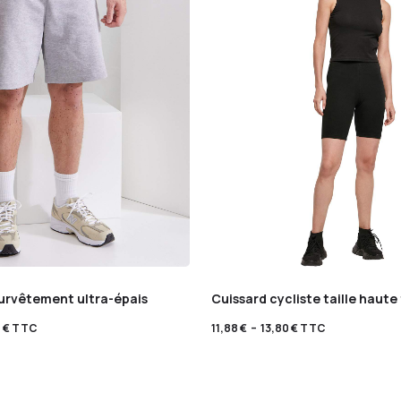
survêtement ultra-épais
Cuissard cycliste taille haut
0
€
TTC
11,88
€
–
13,80
€
TTC