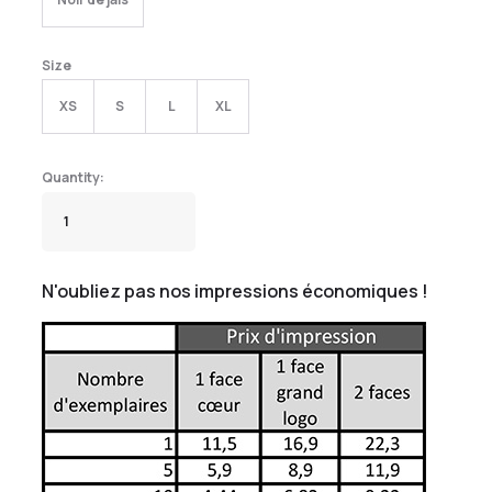
Size
XS
S
L
XL
N'oubliez pas nos impressions économiques !