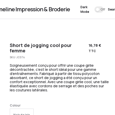
Dark
meline Impression & Broderie
Off
Sea
Mode
Short de jogging cool pour
16,78
€
femme
TTC
SKU:
JC074
Soigneusement conçu pour offrir une coupe girlie
décontractée, c’est le short idéal pour une gamme
d’entraînements. Fabriqué à partir de tissu polycoton
absorbant, ce short de jogging a été conçu pour un
confort exceptionnel. Avec une coupe girlie cool, une taille
élastiquée avec cordons de serrage et des poches sur
les coutures latérales.
Colour
Noir de jais