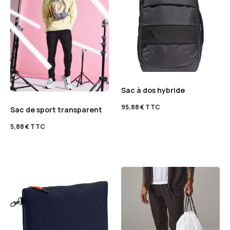
Sac à dos hybride
95,88
€
TTC
Sac de sport transparent
5,88
€
TTC