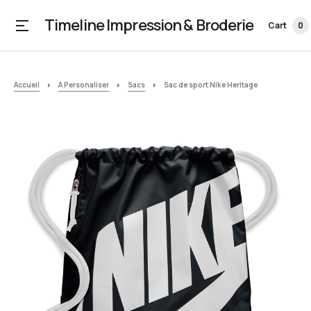
Timeline Impression & Broderie
Cart
0
Accueil
A Personaliser
Sacs
Sac de sport Nike Heritage