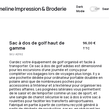
Dark
meline Impression & Broderie
Off
Sea
Mode
Sac à dos de golf haut de
96,00
€
gamme
TTC
SKU:
AD192
Gardez votre équipement de golf organisé et facile à
transporter. Ce sac à dos de golf adidas est dimensionné
pour les excursions d’une journée et conçu pour
compléter vos bagages lors de voyages plus longs. Il y a
une pochette dédiée pour ordinateur portable doublée en
polaire ainsi que de nombreuses poches pour
accessoires à l’intérieur et à l’extérieur pour organiser les
petites affaires. Les poignées latérales vous permettent
de le saisir et de l’emporter comme un sac de sport, et
une sangle de chariot sécurise le sac à dos à votre sac à
roulettes pour faciliter les transferts aéroportuaires.
Fabriqué en partie à partir de contenu recyclé généré à
partir de déchets de production, par ex. en réduisant les