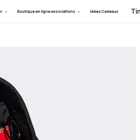
Ti
er
Boutique en ligne associations
Idées Cadeaux