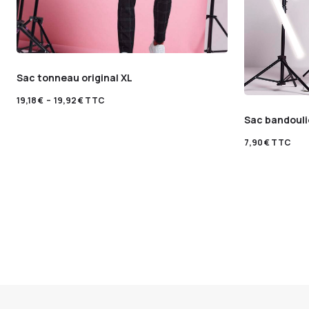
Sac tonneau original XL
19,18
€
–
19,92
€
TTC
Sac bandouli
7,90
€
TTC