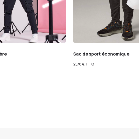
ère
Sac de sport économique
2,76
€
TTC