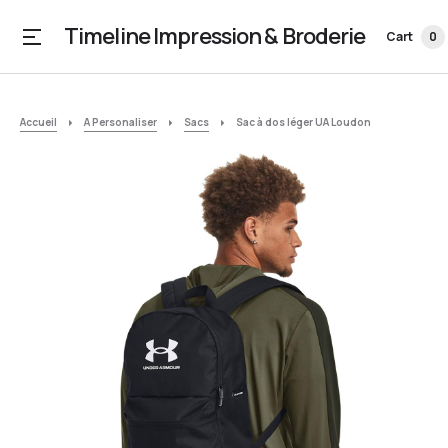
Timeline Impression & Broderie
Cart
0
Accueil
A Personaliser
Sacs
Sac à dos léger UA Loudon