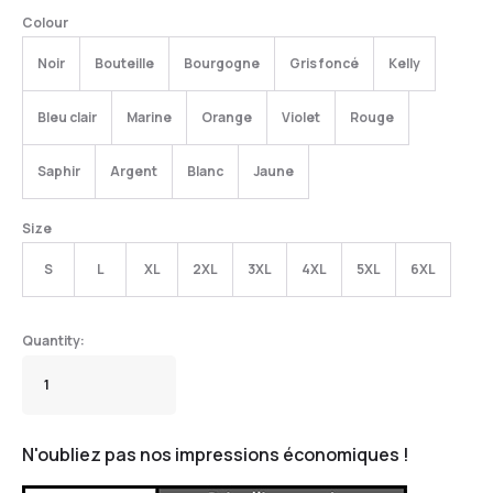
Colour
Noir
Bouteille
Bourgogne
Gris foncé
Kelly
Bleu clair
Marine
Orange
Violet
Rouge
Saphir
Argent
Blanc
Jaune
Size
S
L
XL
2XL
3XL
4XL
5XL
6XL
N'oubliez pas nos impressions économiques !