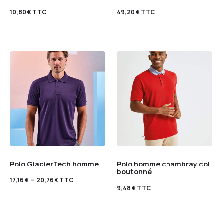
10,80
€
TTC
49,20
€
TTC
Polo GlacierTech homme
Polo homme chambray col
boutonné
17,16
€
–
20,76
€
TTC
9,48
€
TTC