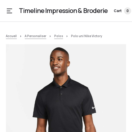
Timeline Impression & Broderie
Cart
0
Accueil
A Personaliser
Polos
Polo uni Nike Victory