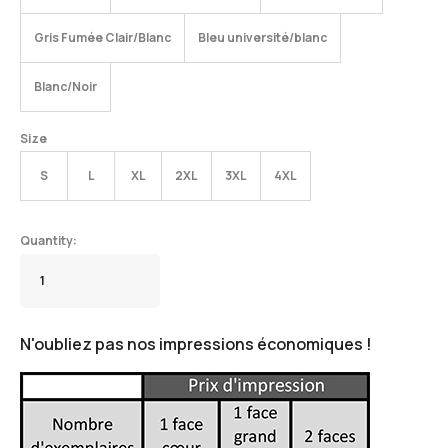
Gris Fumée Clair/Blanc
Bleu université/blanc
Blanc/Noir
Size
S
L
XL
2XL
3XL
4XL
N'oubliez pas nos impressions économiques !