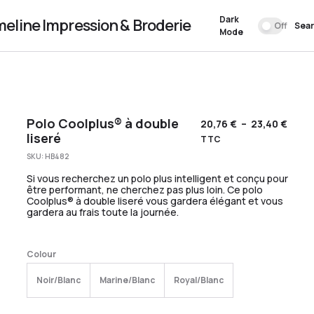
Dark
meline Impression & Broderie
Off
Sea
Mode
Polo Coolplus® à double
20,76
€
–
23,40
€
liseré
TTC
SKU:
HB482
Si vous recherchez un polo plus intelligent et conçu pour
être performant, ne cherchez pas plus loin. Ce polo
Coolplus® à double liseré vous gardera élégant et vous
gardera au frais toute la journée.
Colour
Noir/Blanc
Marine/Blanc
Royal/Blanc