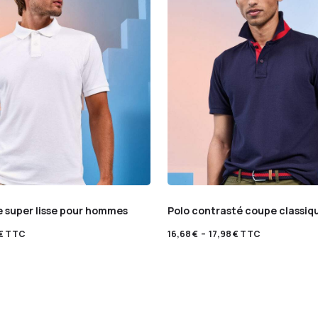
e super lisse pour hommes
Polo contrasté coupe classi
€
TTC
16,68
€
–
17,98
€
TTC