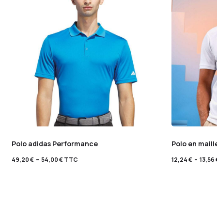
Polo adidas Performance
Polo en maill
49,20
€
–
54,00
€
TTC
12,24
€
–
13,56