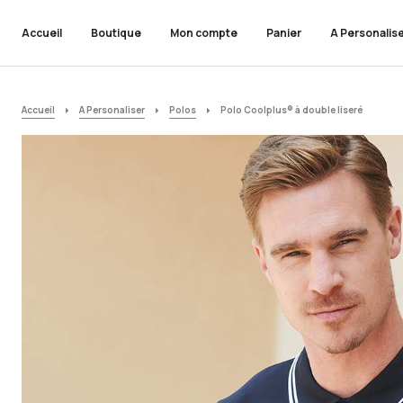
Accueil
Boutique
Mon compte
Panier
A Personalis
Accueil
A Personaliser
Polos
Polo Coolplus® à double liseré