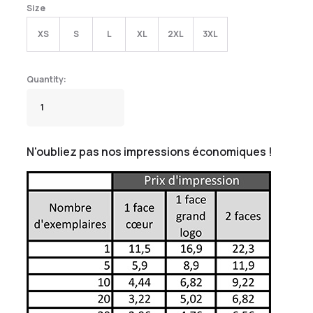
Size
XS
S
L
XL
2XL
3XL
N'oubliez pas nos impressions économiques !