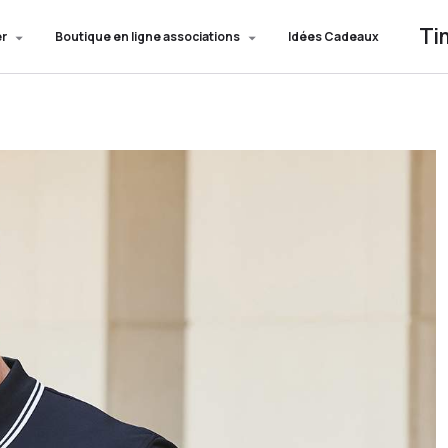
Ti
er
Boutique en ligne associations
Idées Cadeaux