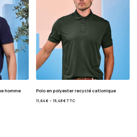
que homme
Polo en polyester recyclé cationique
11,64
€
–
15,48
€
TTC