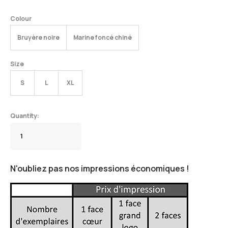
Colour
Bruyère noire
Marine foncé chiné
Size
S
L
XL
N'oubliez pas nos impressions économiques !