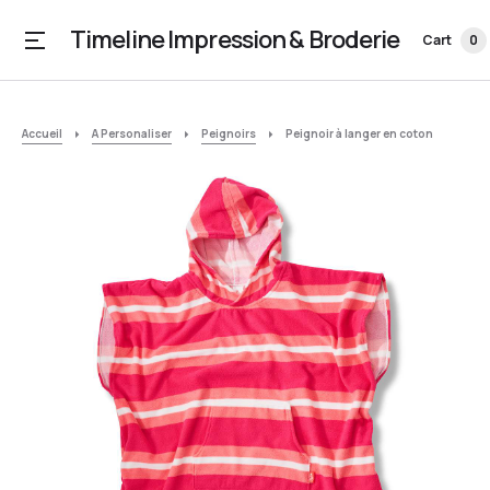
Timeline Impression & Broderie
Cart
0
Accueil
A Personaliser
Peignoirs
Peignoir à langer en coton