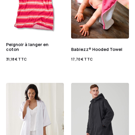
Peignoir à langer en
coton
Babiezz® Hooded Towel
31,18
€
TTC
17,70
€
TTC