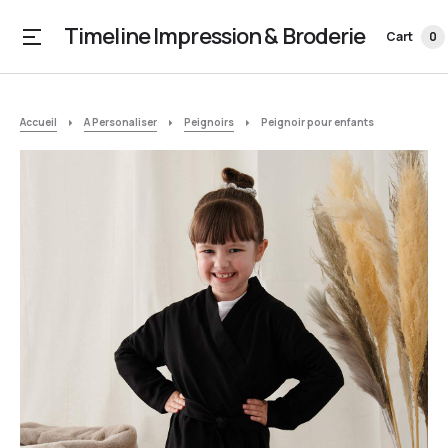
Timeline Impression & Broderie
Cart
0
Accueil
A Personaliser
Peignoirs
Peignoir pour enfants