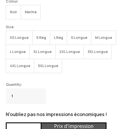
Colour
Noir
Marine
Size
XS Longue
S Reg
L Reg
S Longue
M Longue
L Longue
XL Longue
2XL Longue
3XL Longue
4XL Longue
5XL Longue
N'oubliez pas nos impressions économiques !