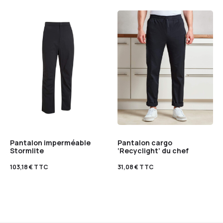
Pantalon imperméable
Pantalon cargo
Stormlite
‘Recyclight’ du chef
103,18
€
TTC
31,08
€
TTC