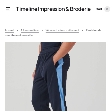
Timeline Impression & Broderie
Cart
0
Accueil
A Personaliser
Vêtements de survêtement
Pantalon de
survêtement en maille