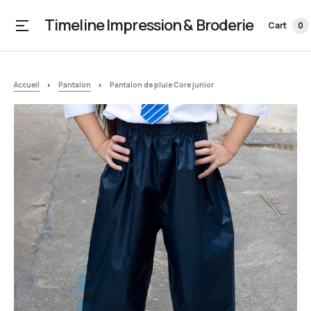
Timeline Impression & Broderie
Cart
0
Accueil
Pantalon
Pantalon de pluie Core junior