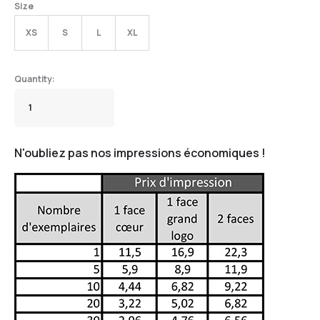
Size
XS
S
L
XL
N'oubliez pas nos impressions économiques !