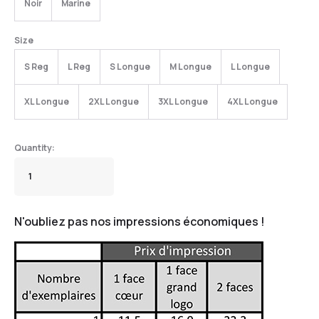
Noir
Marine
Size
S Reg
L Reg
S Longue
M Longue
L Longue
XL Longue
2XL Longue
3XL Longue
4XL Longue
N'oubliez pas nos impressions économiques !