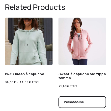
Related Products
B&C Queen à capuche
Sweat à capuche bio zippé
femme
34,30
€
–
44,09
€
TTC
21,48
€
TTC
Personnalisé