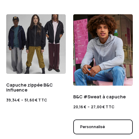
Capuche zippée B&C
Influence
B&C #Sweat à capuche
39,34
€
–
51,60
€
TTC
20,16
€
–
27,00
€
TTC
Personnalisé