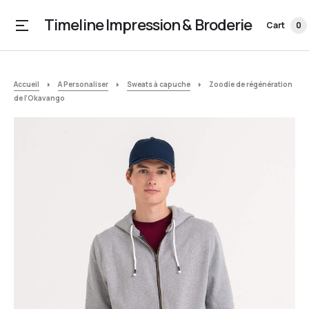
Timeline Impression & Broderie
Cart
0
Accueil
A Personaliser
Sweats à capuche
Zoodie de régénération
de l’Okavango