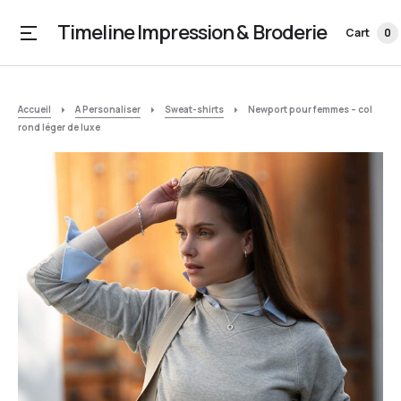
Timeline Impression & Broderie
Cart
0
Accueil
A Personaliser
Sweat-shirts
Newport pour femmes – col
rond léger de luxe