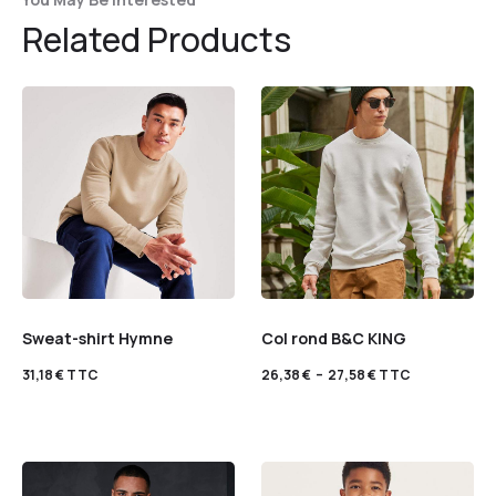
Related Products
Sweat-shirt Hymne
Col rond B&C KING
31,18
€
TTC
26,38
€
–
27,58
€
TTC