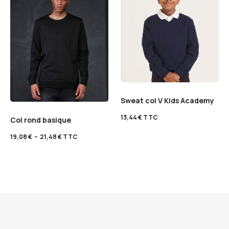
Sweat col V Kids Academy
13,44
€
TTC
Col rond basique
19,08
€
–
21,48
€
TTC