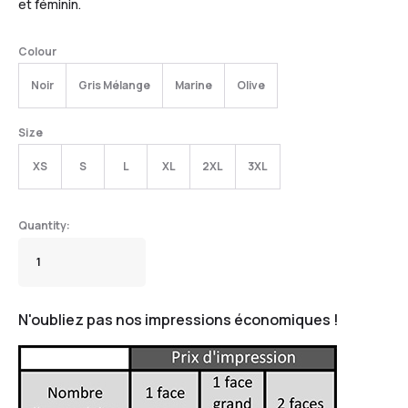
et féminin.
Colour
Noir
Gris Mélange
Marine
Olive
Size
XS
S
L
XL
2XL
3XL
N'oubliez pas nos impressions économiques !