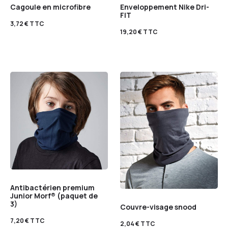
Cagoule en microfibre
Enveloppement Nike Dri-
FIT
3,72
€
TTC
19,20
€
TTC
Antibactérien premium
Junior Morf® (paquet de
3)
Couvre-visage snood
7,20
€
TTC
2,04
€
TTC