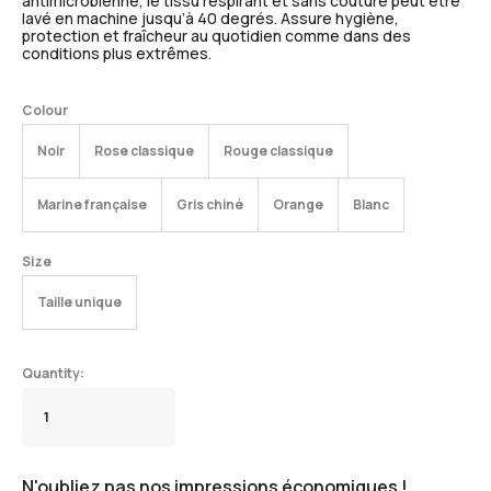
antimicrobienne, le tissu respirant et sans couture peut être
lavé en machine jusqu’à 40 degrés. Assure hygiène,
protection et fraîcheur au quotidien comme dans des
conditions plus extrêmes.
Colour
Noir
Rose classique
Rouge classique
Marine française
Gris chiné
Orange
Blanc
Size
Taille unique
N'oubliez pas nos impressions économiques !