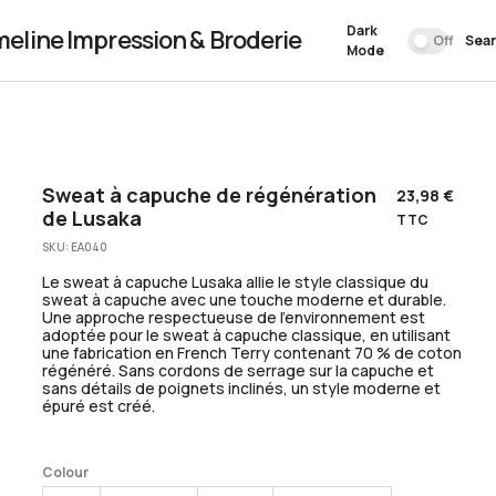
Dark
meline Impression & Broderie
Off
Sea
Mode
Sweat à capuche de régénération
23,98
€
de Lusaka
TTC
SKU:
EA040
Le sweat à capuche Lusaka allie le style classique du
sweat à capuche avec une touche moderne et durable.
Une approche respectueuse de l’environnement est
adoptée pour le sweat à capuche classique, en utilisant
une fabrication en French Terry contenant 70 % de coton
régénéré. Sans cordons de serrage sur la capuche et
sans détails de poignets inclinés, un style moderne et
épuré est créé.
Colour