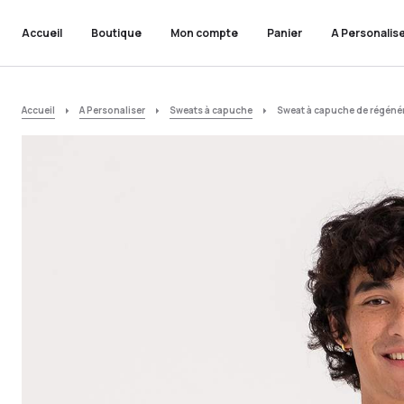
Accueil
Boutique
Mon compte
Panier
A Personalis
Accueil
A Personaliser
Sweats à capuche
Sweat à capuche de régénér