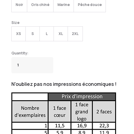
Noir
Gris chiné
Marine
Pêche douce
Size
XS
S
L
XL
2XL
N'oubliez pas nos impressions économiques !