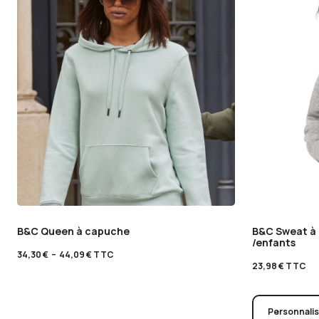
B&C Queen à capuche
B&C Sweat à
/enfants
34,30
€
–
44,09
€
TTC
23,98
€
TTC
Personnali