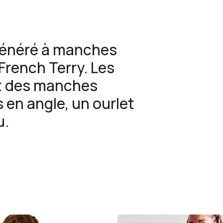
généré à manches
French Terry. Les
t des manches
 en angle, un ourlet
u.