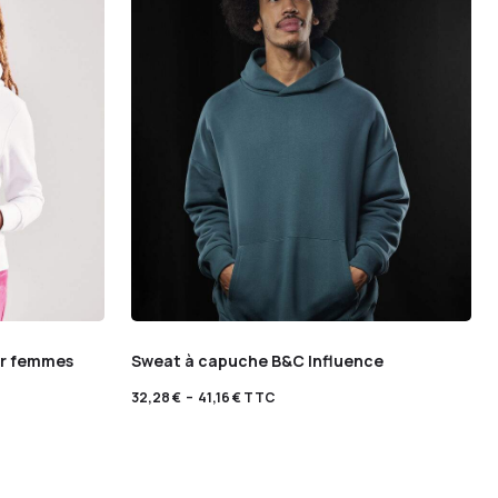
ur femmes
Sweat à capuche B&C Influence
32,28
€
–
41,16
€
TTC