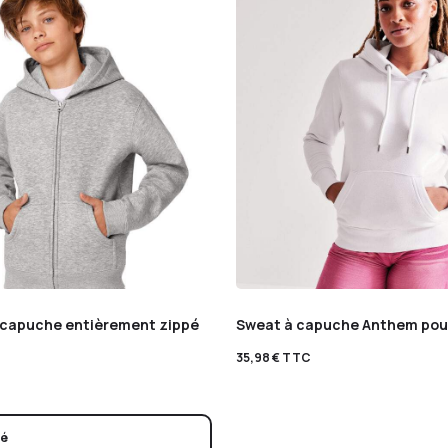
 capuche entièrement zippé
Sweat à capuche Anthem po
35,98
€
TTC
sé