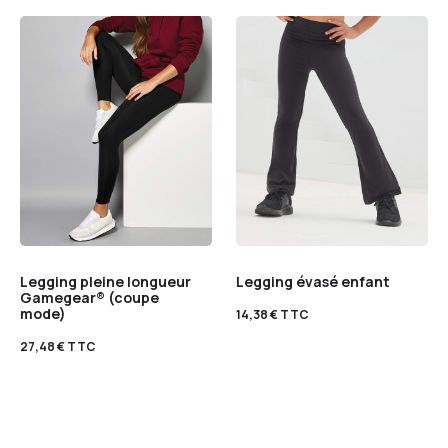
Legging pleine longueur
Legging évasé enfant
Gamegear® (coupe
mode)
14,38
€
TTC
27,48
€
TTC