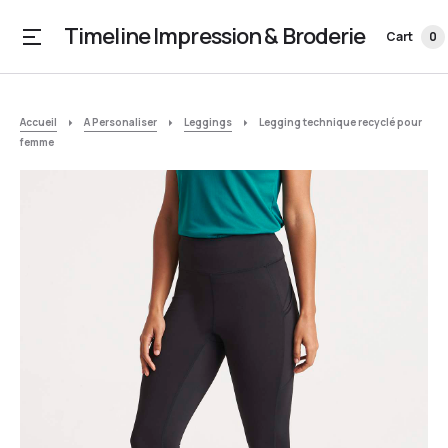
Timeline Impression & Broderie
Cart
0
Accueil
A Personaliser
Leggings
Legging technique recyclé pour
femme