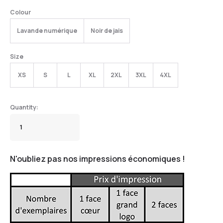
Colour
Lavande numérique
Noir de jais
Size
XS
S
L
XL
2XL
3XL
4XL
N'oubliez pas nos impressions économiques !