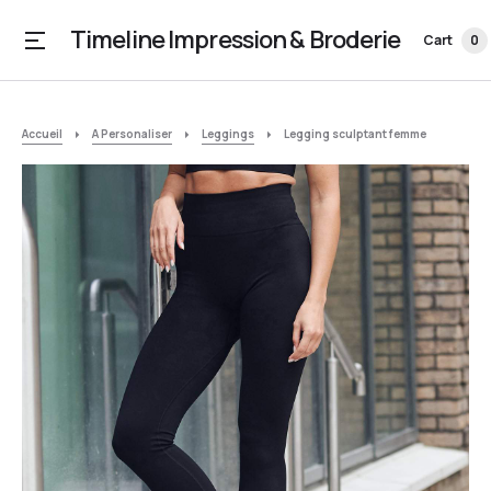
Timeline Impression & Broderie
Cart
0
Accueil
A Personaliser
Leggings
Legging sculptant femme