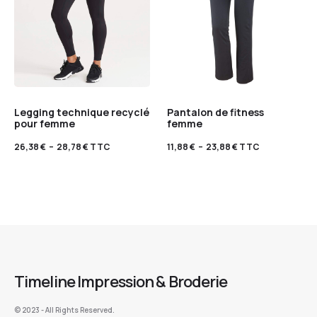
Legging technique recyclé
Pantalon de fitness
pour femme
femme
26,38
€
–
28,78
€
TTC
11,88
€
–
23,88
€
TTC
Timeline Impression & Broderie
©️ 2023 - All Rights Reserved.