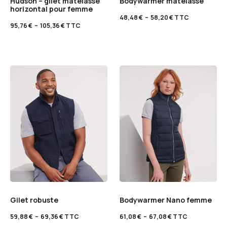
Hudson – gilet matelassé
Bodywarmer matelassé
horizontal pour femme
48,48
€
–
58,20
€
TTC
95,76
€
–
105,36
€
TTC
Gilet robuste
Bodywarmer Nano femme
59,88
€
–
69,36
€
TTC
61,08
€
–
67,08
€
TTC