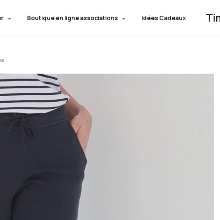
Ti
er
Boutique en ligne associations
Idées Cadeaux
me