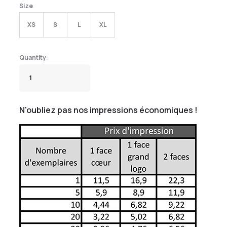
Size
XS
S
L
XL
N'oubliez pas nos impressions économiques !