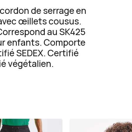
c cordon de serrage en
 avec œillets cousus.
 Correspond au SK425
r enfants. Comporte
ifié SEDEX. Certifié
ié végétalien.