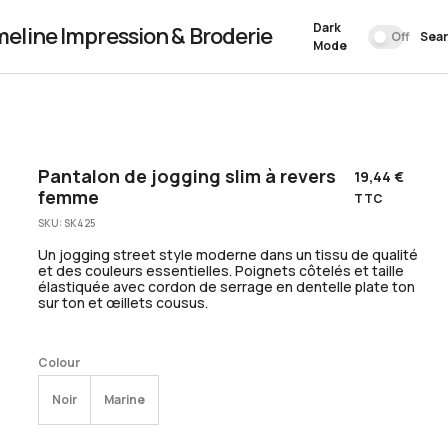
Dark
meline Impression & Broderie
Off
Sea
Mode
Pantalon de jogging slim à revers
19,44
€
femme
TTC
SKU:
SK425
Un jogging street style moderne dans un tissu de qualité
et des couleurs essentielles. Poignets côtelés et taille
élastiquée avec cordon de serrage en dentelle plate ton
sur ton et œillets cousus.
Colour
Noir
Marine