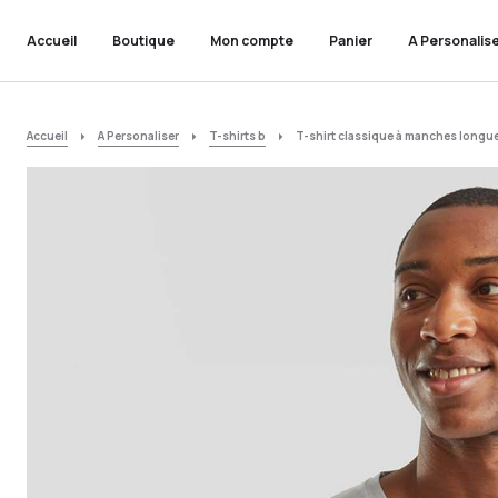
Accueil
Boutique
Mon compte
Panier
A Personalis
Accueil
A Personaliser
T-shirts b
T-shirt classique à manches longue