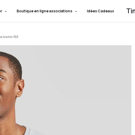
Ti
er
Boutique en ligne associations
Idées Cadeaux
s Iconic 150