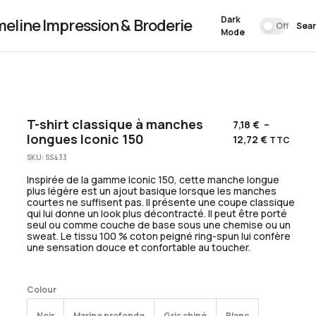
Dark
meline Impression & Broderie
Off
Sea
Mode
T-shirt classique à manches
7,18
€
–
longues Iconic 150
12,72
€
TTC
SKU:
SS433
Inspirée de la gamme Iconic 150, cette manche longue
plus légère est un ajout basique lorsque les manches
courtes ne suffisent pas. Il présente une coupe classique
qui lui donne un look plus décontracté. Il peut être porté
seul ou comme couche de base sous une chemise ou un
sweat. Le tissu 100 % coton peigné ring-spun lui confère
une sensation douce et confortable au toucher.
Colour
Noir
Marine profonde
Gris chiné
Blanc