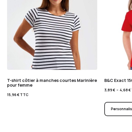
T-shirt côtier à manches courtes Marinière
B&C Exact 15
pour femme
3,89
€
–
4,68
€
15,96
€
TTC
Personnali