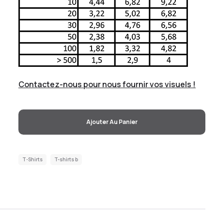
Contactez-nous pour nous fournir vos visuels !
Ajouter Au Panier
T-Shirts
T-shirts b