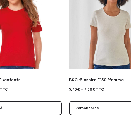
0 /enfants
B&C #Inspire E150 /femme
TTC
5,40
€
–
7,68
€
TTC
sé
Personnalisé