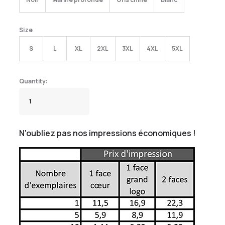
Size
S
L
XL
2XL
3XL
4XL
5XL
N'oubliez pas nos impressions économiques !