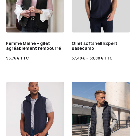
Femme Maine – gilet
Gilet softshell Expert
agréablement rembourré
Basecamp
95,76
€
TTC
57,48
€
–
59,88
€
TTC