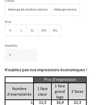
Colour
Mélange de charbon de bois
Mélange marine
Size
S
L
XL
2XL
3XL
N'oubliez pas nos impressions économiques !