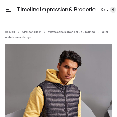
Timeline Impression & Broderie
Cart
0
Accueil
A Personaliser
Vestes sans manche et Doudounes
Gilet
matelassé mélangé