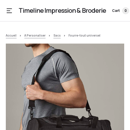
Timeline Impression & Broderie
Cart
0
Accueil
A Personaliser
Sacs
Fourre-tout universel