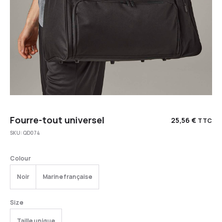
Fourre-tout universel
25,56
€
TTC
SKU:
QD074
Colour
Noir
Marine française
Size
Taille unique