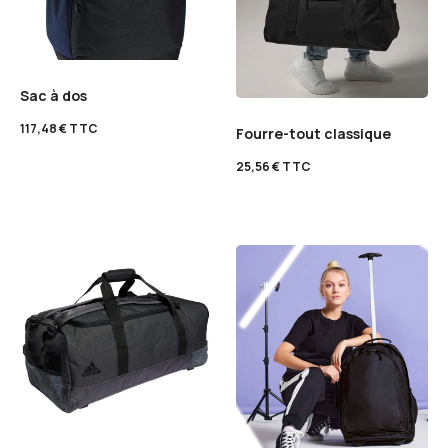
Sac à dos
117,48
€
TTC
Fourre-tout classique
25,56
€
TTC